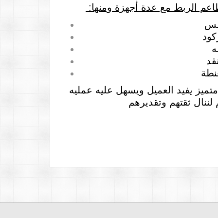
طاعم الربط مع عدة أجهزة ومنها
:
مس
كود
ه
قد
نطة
متميز يفيد العميل ويسهل عليه عمليه
لننال ثقتهم وتقديرهم