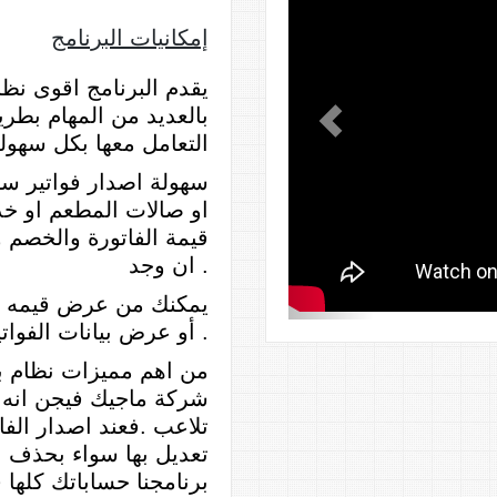
إمكانيات البرنامج
يقدم البرنامج اقوى نظ
بالعديد من المهام بط
التعامل معها بكل سهول
سهولة اصدار فواتير سو
او صالات المطعم او خ
قيمة الفاتورة والخصم و
ان وجد .
يمكنك من عرض قيمه ال
أو عرض بيانات الفواتير كلها لوردية او يوم او لفترة .
من اهم مميزات نظام
ب
شركة ماجيك فيجن انه ي
تلاعب .فعند اصدار الفا
تعديل بها سواء بحذف اح
برنامجنا حساباتك كلها 